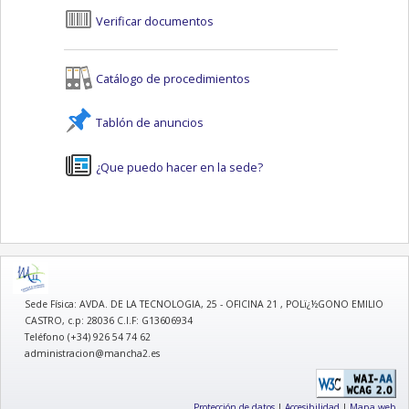
Verificar documentos
Catálogo de procedimientos
Tablón de anuncios
¿Que puedo hacer en la sede?
logo
Sede Física: AVDA. DE LA TECNOLOGIA, 25 - OFICINA 21 , POLï¿½GONO EMILIO
CASTRO, c.p: 28036 C.I.F: G13606934
Teléfono (+34) 926 54 74 62
administracion@mancha2.es
Protección de datos
|
Accesibilidad
|
Mapa web