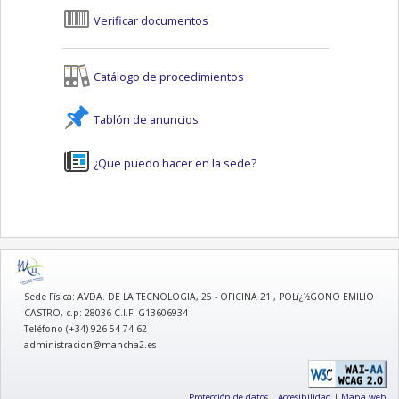
Verificar documentos
Catálogo de procedimientos
Tablón de anuncios
¿Que puedo hacer en la sede?
logo
Sede Física: AVDA. DE LA TECNOLOGIA, 25 - OFICINA 21 , POLï¿½GONO EMILIO
CASTRO, c.p: 28036 C.I.F: G13606934
Teléfono (+34) 926 54 74 62
administracion@mancha2.es
Protección de datos
|
Accesibilidad
|
Mapa web